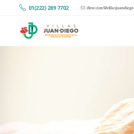
01(222) 289 7702
direccion@villasjuandieg