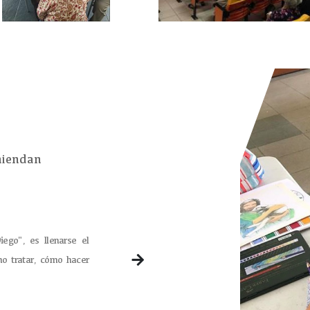
miendan
iego", es llenarse el
El motivo por el cual se
mo tratar, cómo hacer
atención y cuidado que t
horas, también por sus 
(Limpieza,amplitud,afecto 