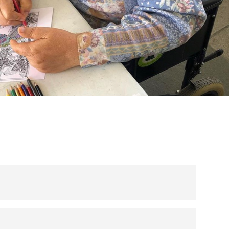
ranscisco Méndez Ortega
Ver